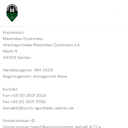
Zum
Inhalt
springen
Impressum
Maximilian Dyckmans
Hirschapotheke Maximilian Dyckmans e.K.
Markt 8
46509 Xanten
Handelsregister: HRA 2406
Registergericht: Amtsgericht Kleve
Kontakt
Fon +49 (0) 2801 3024
Fax +49 (0) 2801 71768
kontakt[a]hirsch-apotheke-xanten.de
Umsatzsteuer-ID
Umsatzsteuer-Identifikationsnummer gemäß § 27 a