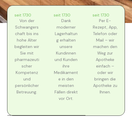
seit 1730
seit 1730
seit 1730
Von der
Dank
Per E-
Schwangers
moderner
Rezept, App,
chaft bis ins
Lagerhaltun
Telefon oder
hohe Alter
g erhalten
Mail – wir
begleiten wir
unsere
machen den
Sie mit
Kundinnen
Weg zur
pharmazeuti
und Kunden
Apotheke
scher
ihre
einfach –
Kompetenz
Medikament
oder wir
und
e in den
bringen die
persönlicher
meisten
Apotheke zu
Betreuung.
Fällen direkt
Ihnen.
vor Ort.